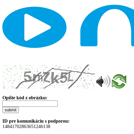
Opíšte kód z obrázku:
submit
ID pre komunikáciu s podporou:
14841702863651246138