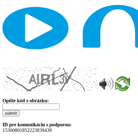
Opíšte kód z obrázku:
submit
ID pre komunikáciu s podporou:
15300801852223839439