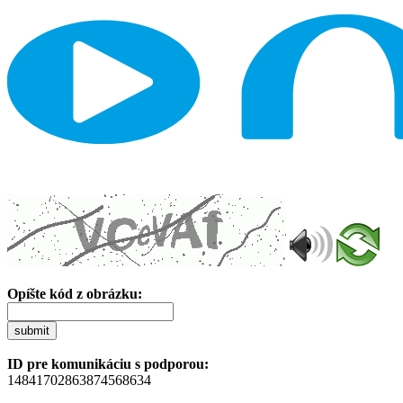
Opíšte kód z obrázku:
submit
ID pre komunikáciu s podporou:
14841702863874568634