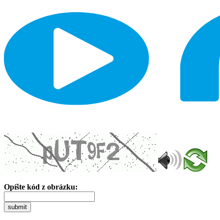
Opíšte kód z obrázku:
submit