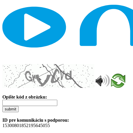
Opíšte kód z obrázku:
submit
ID pre komunikáciu s podporou:
15300801852195645055