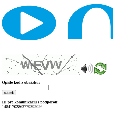
Opíšte kód z obrázku:
submit
ID pre komunikáciu s podporou:
14841702863779392026