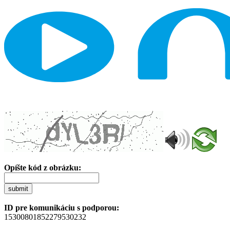
Opíšte kód z obrázku:
submit
ID pre komunikáciu s podporou:
15300801852279530232