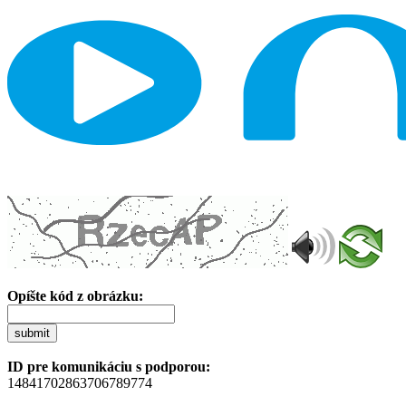
Opíšte kód z obrázku:
submit
ID pre komunikáciu s podporou:
14841702863706789774