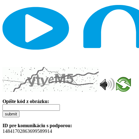
Opíšte kód z obrázku:
submit
ID pre komunikáciu s podporou:
14841702863699589914