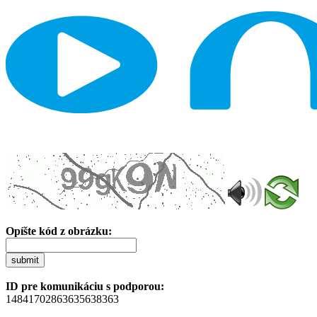
Opíšte kód z obrázku:
submit
ID pre komunikáciu s podporou:
14841702863635638363