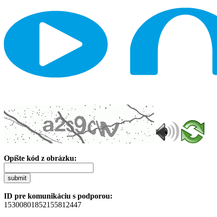
Opíšte kód z obrázku:
submit
ID pre komunikáciu s podporou:
15300801852155812447