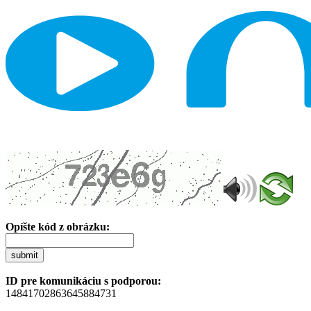
Opíšte kód z obrázku:
submit
ID pre komunikáciu s podporou:
14841702863645884731