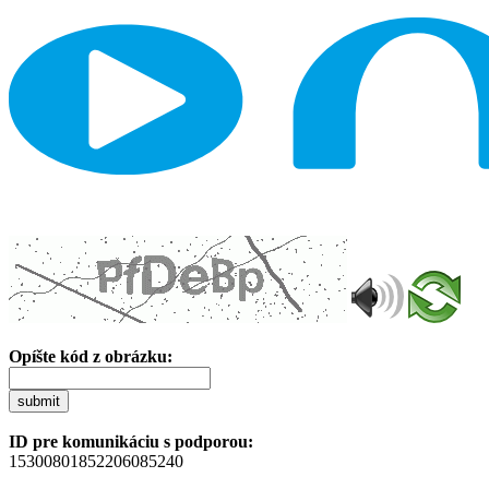
Opíšte kód z obrázku:
submit
ID pre komunikáciu s podporou:
15300801852206085240