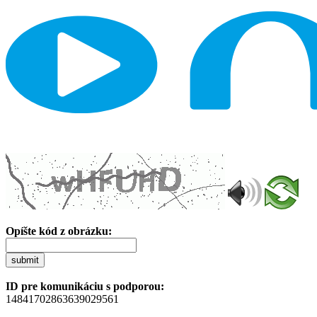
Opíšte kód z obrázku:
submit
ID pre komunikáciu s podporou:
14841702863639029561