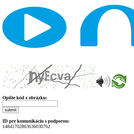
Opíšte kód z obrázku:
submit
ID pre komunikáciu s podporou:
14841702863636030762