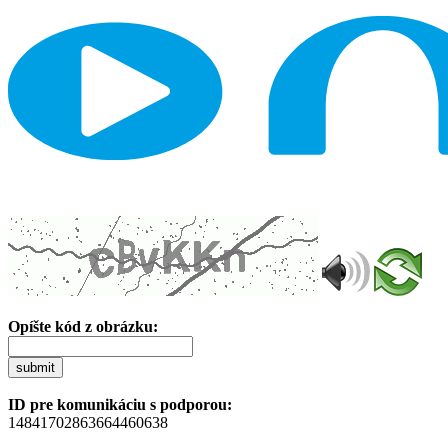
Opíšte kód z obrázku:
submit
ID pre komunikáciu s podporou:
14841702863664460638