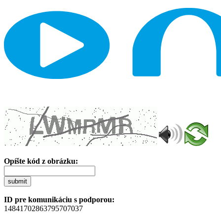
Opíšte kód z obrázku:
submit
ID pre komunikáciu s podporou:
14841702863795707037