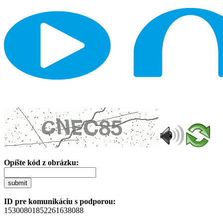
Opíšte kód z obrázku:
submit
ID pre komunikáciu s podporou:
15300801852261638088