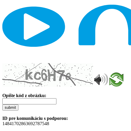
Opíšte kód z obrázku:
submit
ID pre komunikáciu s podporou:
14841702863692787548