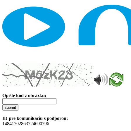
Opíšte kód z obrázku:
submit
ID pre komunikáciu s podporou:
14841702863724690796