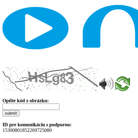
Opíšte kód z obrázku:
submit
ID pre komunikáciu s podporou:
15300801852269725080