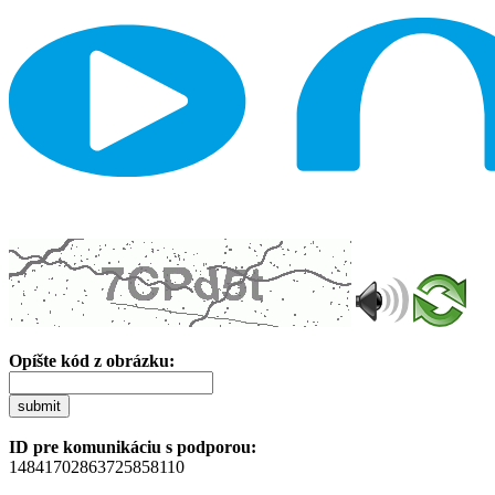
Opíšte kód z obrázku:
submit
ID pre komunikáciu s podporou:
14841702863725858110