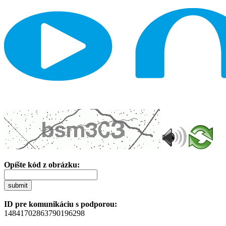
Opíšte kód z obrázku:
submit
ID pre komunikáciu s podporou:
14841702863790196298