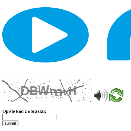
Opíšte kód z obrázku:
submit