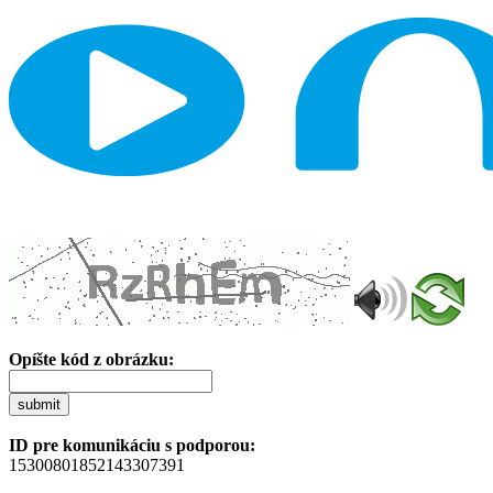
Opíšte kód z obrázku:
submit
ID pre komunikáciu s podporou:
15300801852143307391