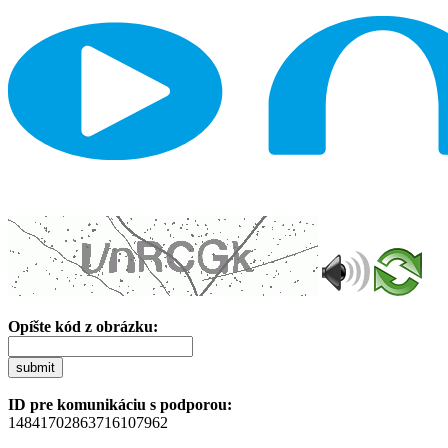
Opíšte kód z obrázku:
submit
ID pre komunikáciu s podporou:
14841702863716107962