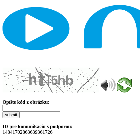
Opíšte kód z obrázku:
submit
ID pre komunikáciu s podporou:
14841702863639361726