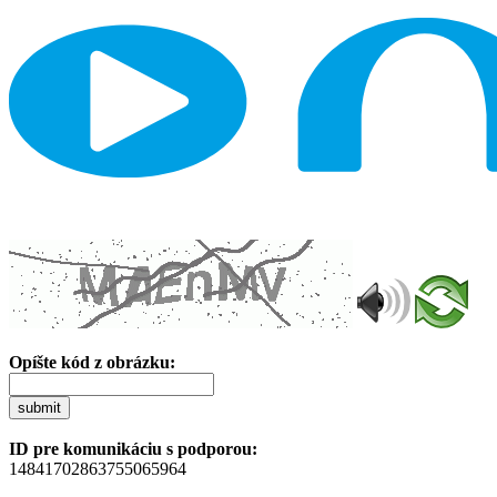
Opíšte kód z obrázku:
submit
ID pre komunikáciu s podporou:
14841702863755065964