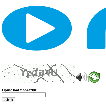
Opíšte kód z obrázku:
submit