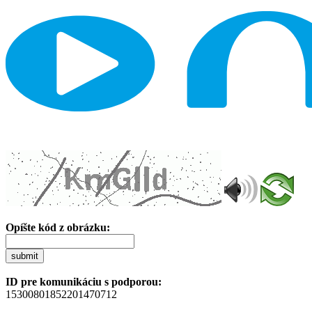
Opíšte kód z obrázku:
submit
ID pre komunikáciu s podporou:
15300801852201470712