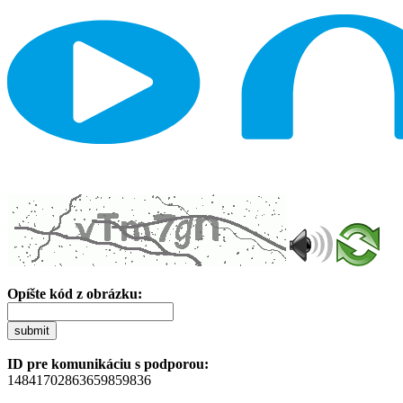
Opíšte kód z obrázku:
submit
ID pre komunikáciu s podporou:
14841702863659859836