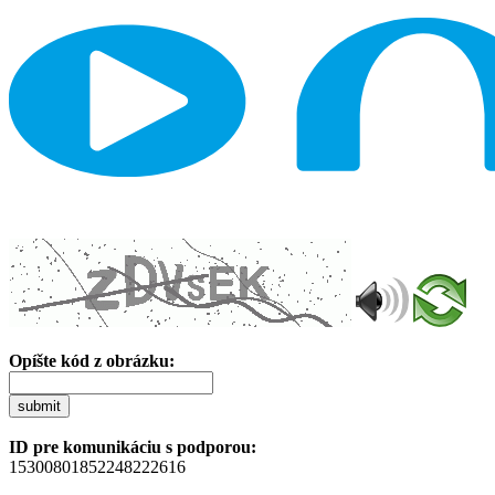
Opíšte kód z obrázku:
submit
ID pre komunikáciu s podporou:
15300801852248222616