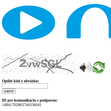
Opíšte kód z obrázku:
submit
ID pre komunikáciu s podporou:
14841702863744336041