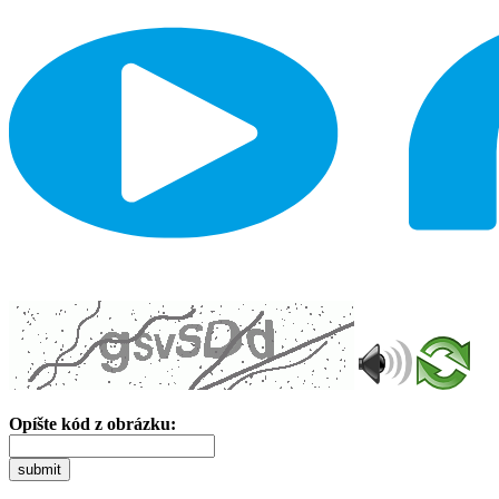
Opíšte kód z obrázku:
submit