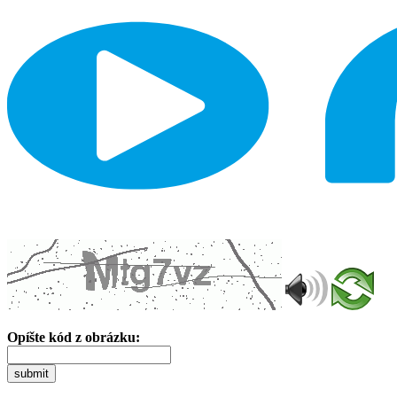
Opíšte kód z obrázku:
submit