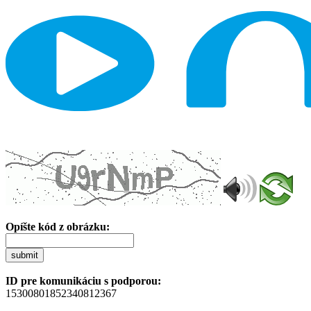
Opíšte kód z obrázku:
submit
ID pre komunikáciu s podporou:
15300801852340812367