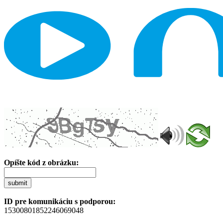
Opíšte kód z obrázku:
submit
ID pre komunikáciu s podporou:
15300801852246069048