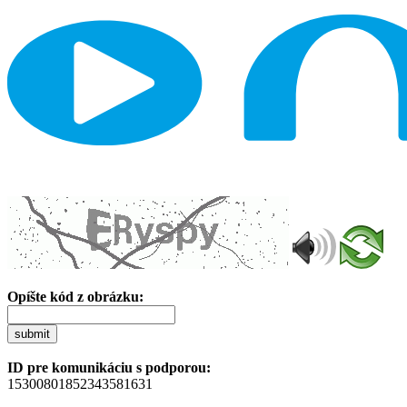
Opíšte kód z obrázku:
submit
ID pre komunikáciu s podporou:
15300801852343581631