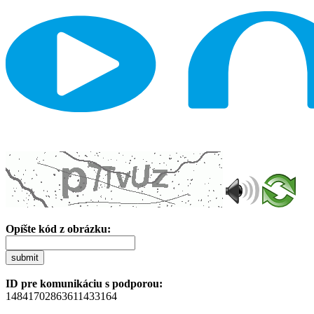
Opíšte kód z obrázku:
submit
ID pre komunikáciu s podporou:
14841702863611433164