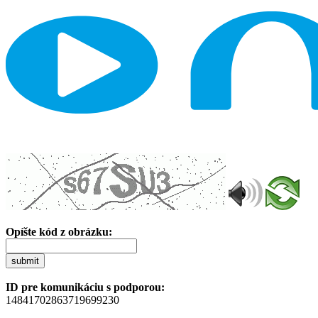
Opíšte kód z obrázku:
submit
ID pre komunikáciu s podporou:
14841702863719699230