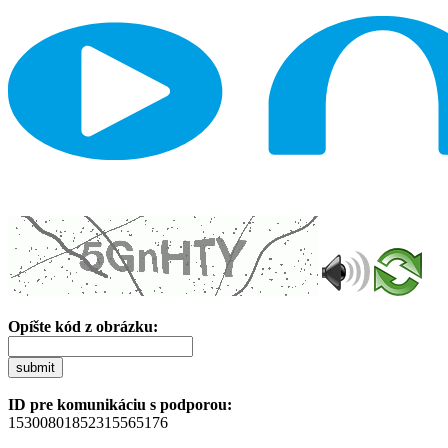
Opíšte kód z obrázku:
submit
ID pre komunikáciu s podporou:
15300801852315565176