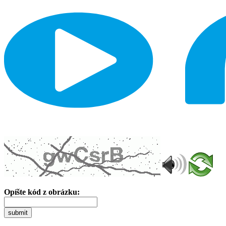
Opíšte kód z obrázku:
submit