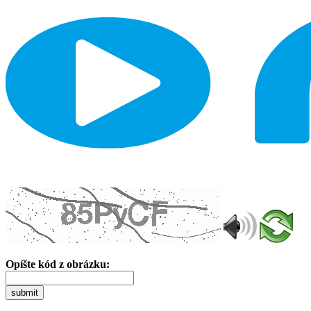
Opíšte kód z obrázku:
submit