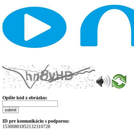
Opíšte kód z obrázku:
submit
ID pre komunikáciu s podporou:
15300801852132310728