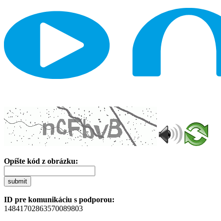
Opíšte kód z obrázku:
submit
ID pre komunikáciu s podporou:
14841702863570089803