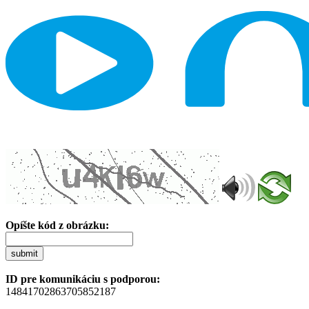
Opíšte kód z obrázku:
submit
ID pre komunikáciu s podporou:
14841702863705852187