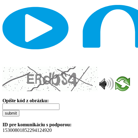
Opíšte kód z obrázku:
submit
ID pre komunikáciu s podporou:
15300801852294124920