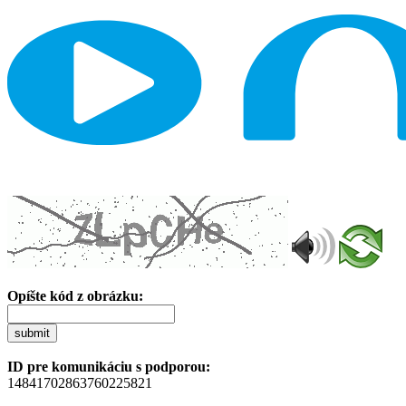
Opíšte kód z obrázku:
submit
ID pre komunikáciu s podporou:
14841702863760225821