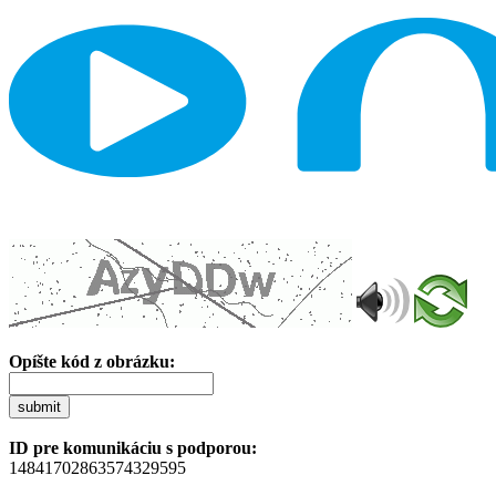
Opíšte kód z obrázku:
submit
ID pre komunikáciu s podporou:
14841702863574329595