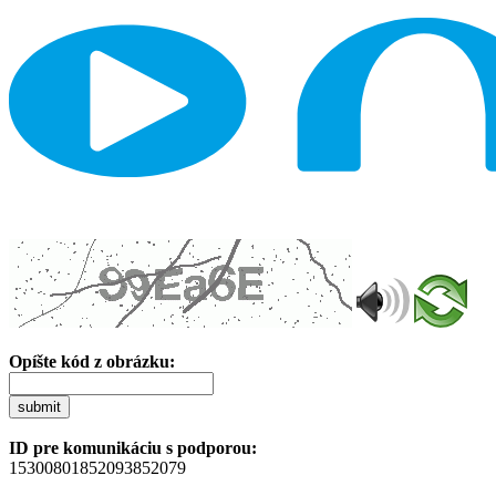
Opíšte kód z obrázku:
submit
ID pre komunikáciu s podporou:
15300801852093852079